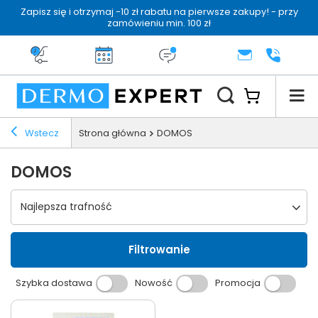
Zapisz się i otrzymaj -10 zł rabatu na pierwsze zakupy! - przy
zamówieniu min. 100 zł
Darmowa dostawa od 199 zł
14 dni na zwrot
Dermo konsultacja
KONTAKT
+48 222 
Wstecz
Strona główna
DOMOS
DOMOS
Wybierz sortowanie
Najlepsza trafność
Filtrowanie
Szybka dostawa
Nowość
Promocja