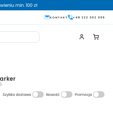
ieniu min. 100 zł
KONTAKT
+48 222 302 055
Parker
)
Szybka dostawa
Nowość
Promocja