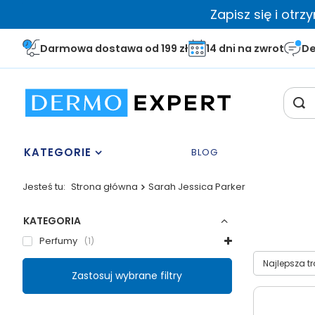
Zapisz się i otr
Darmowa dostawa od 199 zł
14 dni na zwrot
De
KATEGORIE
BLOG
Jesteś tu:
Strona główna
Sarah Jessica Parker
KATEGORIA
Perfumy
1
Wybierz sor
Najlepsza t
Zastosuj wybrane filtry