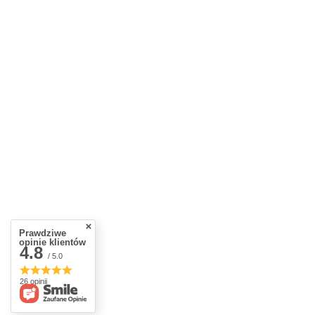
Prawdziwe
opinie klientów
4.8
/ 5.0
26 opinii