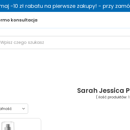
zymaj -10 zł rabatu na pierwsze zakupy! - przy zamów
rmo konsultacja
Sarah Jessica 
( ilość produktów:
1
towanie
rafność