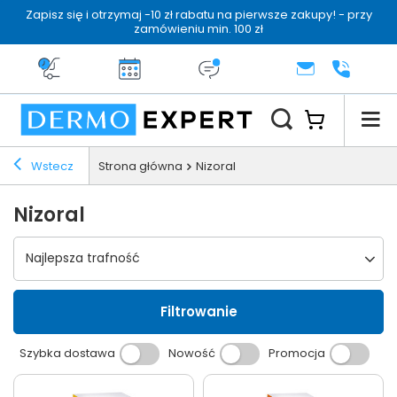
Zapisz się i otrzymaj -10 zł rabatu na pierwsze zakupy! - przy
zamówieniu min. 100 zł
Darmowa dostawa od 199 zł
14 dni na zwrot
Dermo konsultacja
KONTAKT
+48 222 
Wstecz
Strona główna
Nizoral
Nizoral
Wybierz sortowanie
Najlepsza trafność
Filtrowanie
Szybka dostawa
Nowość
Promocja