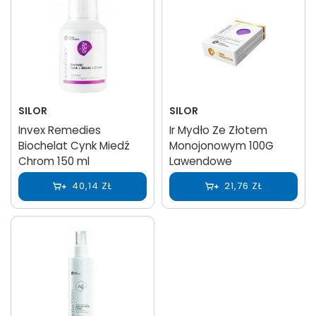
SILOR
SILOR
Invex Remedies
Ir Mydło Ze Złotem
Biochelat Cynk Miedź
Monojonowym 100G
Chrom 150 ml
Lawendowe
40,14 ZŁ
21,76 ZŁ