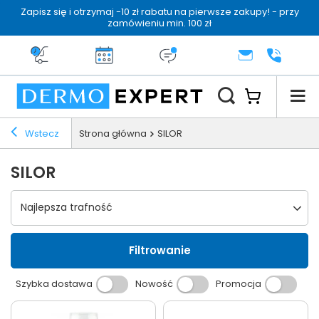
Zapisz się i otrzymaj -10 zł rabatu na pierwsze zakupy! - przy
zamówieniu min. 100 zł
Darmowa dostawa od 199 zł
14 dni na zwrot
Dermo konsultacja
KONTAKT
+48 222 
Wstecz
Strona główna
SILOR
SILOR
Wybierz sortowanie
Najlepsza trafność
Filtrowanie
Szybka dostawa
Nowość
Promocja