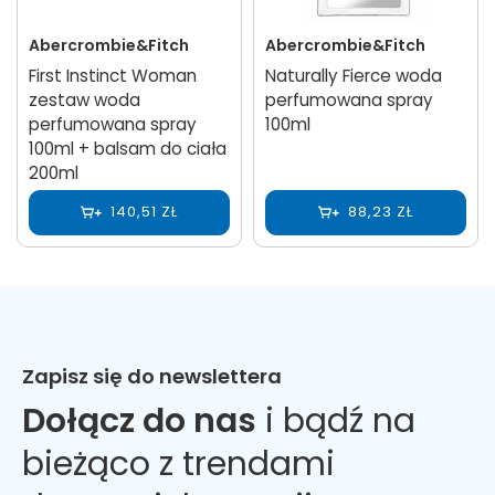
Abercrombie&Fitch
Abercrombie&Fitch
First Instinct Woman
Naturally Fierce woda
zestaw woda
perfumowana spray
perfumowana spray
100ml
100ml + balsam do ciała
200ml
140,51 ZŁ
88,23 ZŁ
Zapisz się do newslettera
Dołącz do nas
i bądź na
bieżąco z trendami