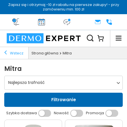
Zapisz się i otrzymaj -10 zł rabatu na pierwsze zakupy! - przy
zamówieniu min. 100 zł
Darmowa dostawa od 199 zł
14 dni na zwrot
Dermo konsultacja
KONTAKT
+48 222 
Wstecz
Strona główna
Mitra
Mitra
Wybierz sortowanie
Najlepsza trafność
Filtrowanie
Szybka dostawa
Nowość
Promocja