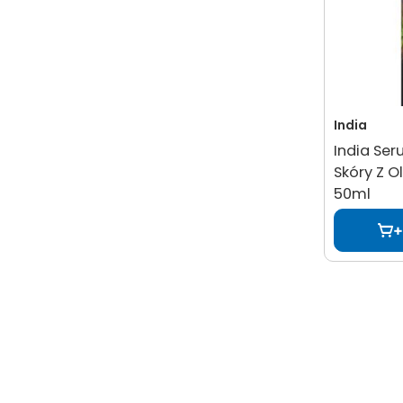
India
India Ser
Skóry Z O
50ml