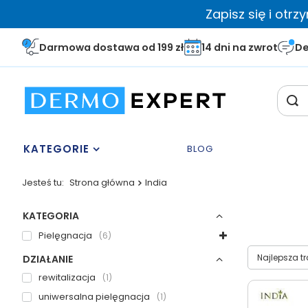
Zapisz się i otr
Darmowa dostawa od 199 zł
14 dni na zwrot
De
KATEGORIE
BLOG
Jesteś tu:
Strona główna
India
KATEGORIA
Pielęgnacja
6
Wybierz sor
Najlepsza t
DZIAŁANIE
rewitalizacja
1
uniwersalna pielęgnacja
1