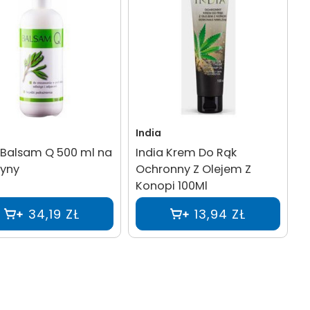
India
 Balsam Q 500 ml na
India Krem Do Rąk
żyny
Ochronny Z Olejem Z
Konopi 100Ml
34,19 ZŁ
13,94 ZŁ