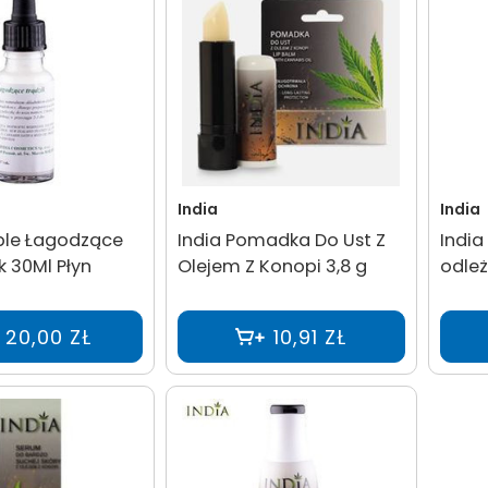
India
India
ople Łagodzące
India Pomadka Do Ust Z
India
k 30Ml Płyn
Olejem Z Konopi 3,8 g
odle
20,00 ZŁ
10,91 ZŁ