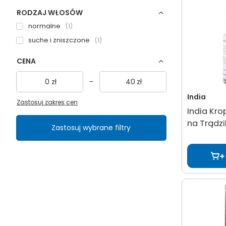
RODZAJ WŁOSÓW
normalne
1
suche i zniszczone
1
CENA
zł
-
zł
India
Zastosuj zakres cen
India Kr
na Trądzi
Zastosuj wybrane filtry