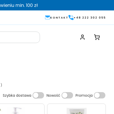
ieniu min. 100 zł
KONTAKT
+48 222 302 055
6
)
Szybka dostawa
Nowość
Promocja