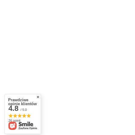
Prawdziwe
opinie klientów
4.8
/ 5.0
26 opinii