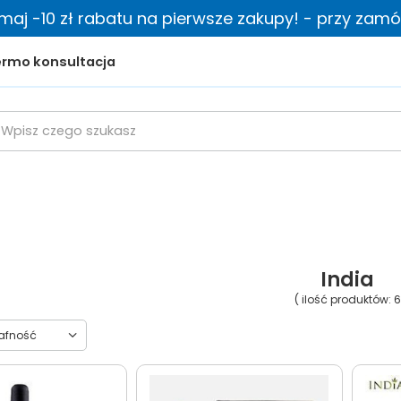
zymaj -10 zł rabatu na pierwsze zakupy! - przy zamów
rmo konsultacja
India
( ilość produktów:
towanie
rafność