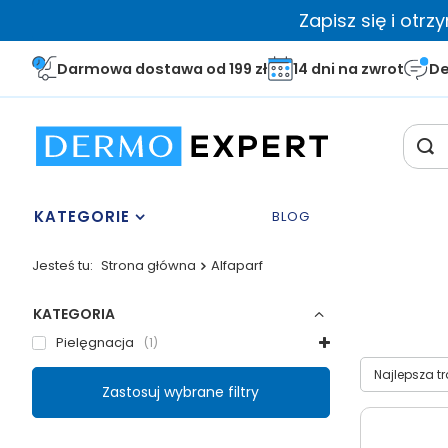
Zapisz się i otr
Darmowa dostawa od 199 zł
14 dni na zwrot
De
KATEGORIE
BLOG
Jesteś tu:
Strona główna
Alfaparf
KATEGORIA
Pielęgnacja
1
Wybierz sor
Najlepsza t
Zastosuj wybrane filtry