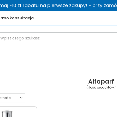
zymaj -10 zł rabatu na pierwsze zakupy! - przy zamów
rmo konsultacja
Alfaparf
( ilość produktów:
1
towanie
rafność