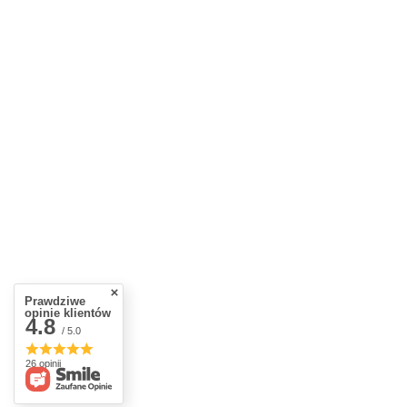
Prawdziwe
opinie klientów
4.8
/ 5.0
26 opinii