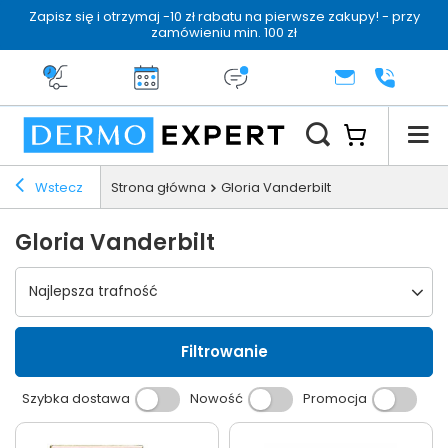
Zapisz się i otrzymaj -10 zł rabatu na pierwsze zakupy! - przy
zamówieniu min. 100 zł
Darmowa dostawa od 199 zł
14 dni na zwrot
Dermo konsultacja
KONTAKT
+48 222 
Wstecz
Strona główna
Gloria Vanderbilt
Gloria Vanderbilt
Wybierz sortowanie
Najlepsza trafność
Filtrowanie
Szybka dostawa
Nowość
Promocja