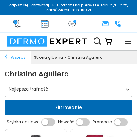
Zapisz się i otrzymaj -10 zł rabatu na pierwsze zakupy! - przy
zamówieniu min. 100 zł
Darmowa dostawa od 199 zł
14 dni na zwrot
Dermo konsultacja
KONTAKT
+48 222 
Wstecz
Strona główna
Christina Aguilera
Christina Aguilera
Wybierz sortowanie
Najlepsza trafność
Filtrowanie
Szybka dostawa
Nowość
Promocja