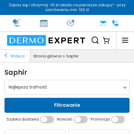
Zapisz się i otrzymaj -10 zł rabatu na pierwsze zakupy! - przy
zamówieniu min. 100 zł
Darmowa dostawa od 199 zł
14 dni na zwrot
Dermo konsultacja
KONTAKT
+48 222 
Wstecz
Strona główna
Saphir
Saphir
Wybierz sortowanie
Najlepsza trafność
Filtrowanie
Szybka dostawa
Nowość
Promocja