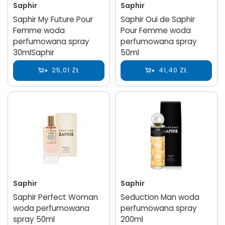
Saphir
Saphir
Saphir My Future Pour
Saphir Oui de Saphir
Femme woda
Pour Femme woda
perfumowana spray
perfumowana spray
30mlSaphir
50ml
25,01 ZŁ
41,40 ZŁ
Saphir
Saphir
Saphir Perfect Woman
Seduction Man woda
woda perfumowana
perfumowana spray
spray 50ml
200ml