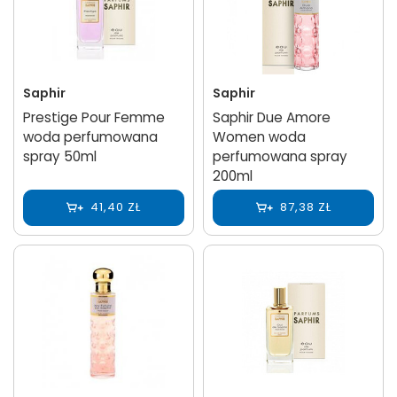
Saphir
Saphir
Prestige Pour Femme
Saphir Due Amore
woda perfumowana
Women woda
spray 50ml
perfumowana spray
200ml
41,40 ZŁ
87,38 ZŁ