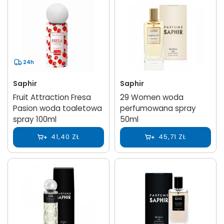
24h
Saphir
Saphir
Fruit Attraction Fresa
29 Women woda
Pasion woda toaletowa
perfumowana spray
spray 100ml
50ml
41,40 ZŁ
45,71 ZŁ