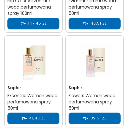
Elite Your Adventure
Evil Pour Femme woda
woda perfumowana
perfumowana spray
spray 100ml
50ml
147,45 ZŁ
40,51 ZŁ
Saphir
Saphir
Excentric Women woda
Flowers Women woda
perfumowana spray
perfumowana spray
50ml
50ml
41,40 ZŁ
39,51 ZŁ