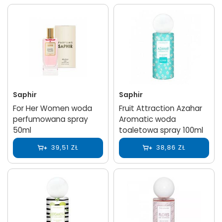
Saphir
Saphir
For Her Women woda
Fruit Attraction Azahar
perfumowana spray
Aromatic woda
50ml
toaletowa spray 100ml
39,51 ZŁ
38,86 ZŁ