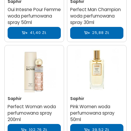
Saphir
Saphir
Oui Intesne Pour Femme
Perfect Man Champion
woda perfumowana
woda perfumowana
spray 50ml
spray 30ml
41,40 ZŁ
25,88 ZŁ
Saphir
Saphir
Perfect Woman woda
Pink Women woda
perfumowana spray
perfumowana spray
200ml
50ml
102,76 ZŁ
39,52 ZŁ