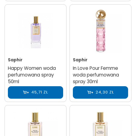
Saphir
Saphir
Happy Women woda
In Love Pour Femme
perfumowana spray
woda perfumowana
50ml
spray 30ml
45,71 ZŁ
24,30 ZŁ