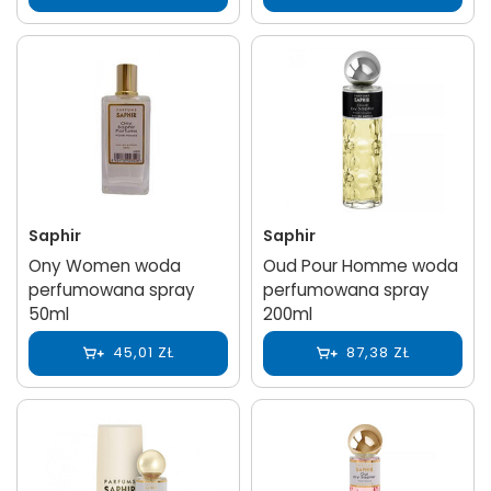
Saphir
Saphir
Ony Women woda
Oud Pour Homme woda
perfumowana spray
perfumowana spray
50ml
200ml
45,01 ZŁ
87,38 ZŁ