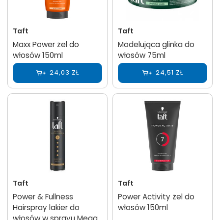
Taft
Taft
Maxx Power żel do
Modelująca glinka do
włosów 150ml
włosów 75ml
24,03 ZŁ
24,51 ZŁ
Taft
Taft
Power & Fullness
Power Activity żel do
Hairspray lakier do
włosów 150ml
włosów w sprayu Mega