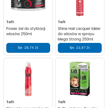
Taft
Taft
Power żel do stylizacji
Shine Hair Lacquer lakier
włosów 250ml
do włosów w sprayu
Mega Strong 250ml
28,74 ZŁ
22,87 ZŁ
Taft
Taft