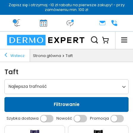
Zapisz się i otrzymaj -10 zł rabatu na pierwsze zakupy! - przy
zamówieniu min. 100 zł
Darmowa dostawa od 199 zł
14 dni na zwrot
Dermo konsultacja
KONTAKT
+48 222 
Wstecz
Strona główna
Taft
Taft
Wybierz sortowanie
Najlepsza trafność
Filtrowanie
Szybka dostawa
Nowość
Promocja