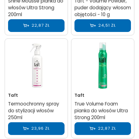
Shine Mousse pianka do
Taft − Volume Powder,
włosów Ultra Strong
puder dodający włosom
200ml
objętości − 10 g
22,87 ZŁ
24,51 ZŁ
Taft
Taft
Termoochronny spray
True Volume Foam
do stylizacji włosów
pianka do włosów Ultra
250ml
Strong 200ml
23,96 ZŁ
22,87 ZŁ