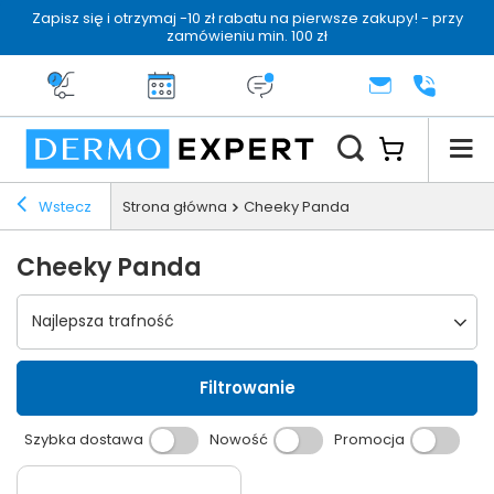
Zapisz się i otrzymaj -10 zł rabatu na pierwsze zakupy! - przy
zamówieniu min. 100 zł
Darmowa dostawa od 199 zł
14 dni na zwrot
Dermo konsultacja
KONTAKT
+48 222 
Wstecz
Strona główna
Cheeky Panda
Cheeky Panda
Wybierz sortowanie
Najlepsza trafność
Filtrowanie
Szybka dostawa
Nowość
Promocja