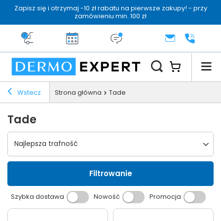
Zapisz się i otrzymaj -10 zł rabatu na pierwsze zakupy! - przy
zamówieniu min. 100 zł
Darmowa dostawa od 199 zł
14 dni na zwrot
Dermo konsultacja
KONTAKT
+48 222 
Wstecz
Strona główna
Tade
Tade
Wybierz sortowanie
Najlepsza trafność
Filtrowanie
Szybka dostawa
Nowość
Promocja