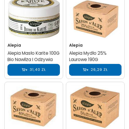
Alepia
Alepia
Alepia Masło Karite 100G
Alepia Mydło 25%
Bio Nawilża I Odżywia
Laurowe 190G
31,40 ZŁ
26,29 ZŁ