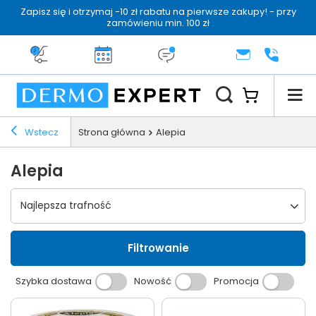
Zapisz się i otrzymaj -10 zł rabatu na pierwsze zakupy! - przy
zamówieniu min. 100 zł
Darmowa dostawa od 199 zł
14 dni na zwrot
Dermo konsultacja
KONTAKT
+48 222 
Wstecz
Strona główna
Alepia
Alepia
Wybierz sortowanie
Najlepsza trafność
Filtrowanie
Szybka dostawa
Nowość
Promocja