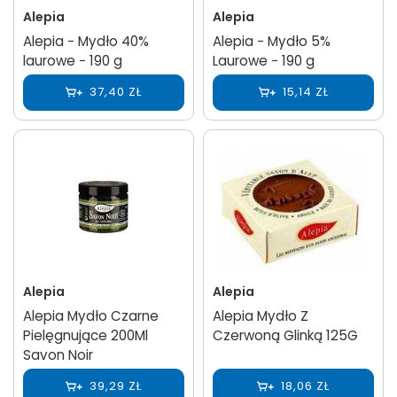
Alepia
Alepia
Alepia − Mydło 40%
Alepia − Mydło 5%
laurowe − 190 g
Laurowe − 190 g
37,40 ZŁ
15,14 ZŁ
Alepia
Alepia
Alepia Mydło Czarne
Alepia Mydło Z
Pielęgnujące 200Ml
Czerwoną Glinką 125G
Savon Noir
39,29 ZŁ
18,06 ZŁ