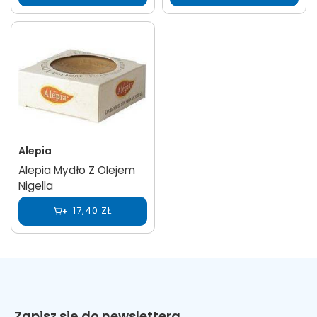
Alepia
Alepia Mydło Z Olejem
Nigella
17,40 ZŁ
Zapisz się do newslettera