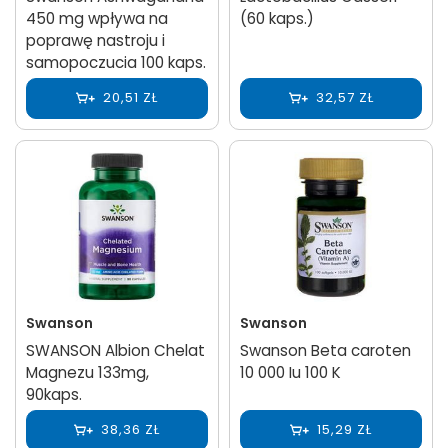
450 mg wpływa na
(60 kaps.)
poprawę nastroju i
samopoczucia 100 kaps.
20,51 ZŁ
32,57 ZŁ
Swanson
Swanson
SWANSON Albion Chelat
Swanson Beta caroten
Magnezu 133mg,
10 000 Iu 100 K
90kaps.
38,36 ZŁ
15,29 ZŁ