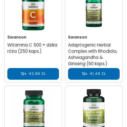
Swanson
Swanson
Witamina C 500 + dzika
Adaptogenic Herbal
róża (250 kaps.)
Complex with Rhodiola,
Ashwagandha &
Ginseng (60 kaps.)
42,96 ZŁ
41,49 ZŁ