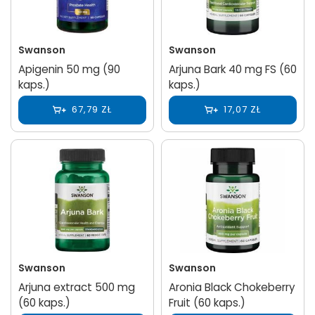
Swanson
Swanson
Apigenin 50 mg (90
Arjuna Bark 40 mg FS (60
kaps.)
kaps.)
67,79 ZŁ
17,07 ZŁ
Swanson
Swanson
Arjuna extract 500 mg
Aronia Black Chokeberry
(60 kaps.)
Fruit (60 kaps.)