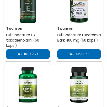
Swanson
Swanson
Full Spectrum E z
Full Spectrum Eucommia
tokotrienolami (60
Bark 400 mg (60 kaps.)
kaps.)
151,40 ZŁ
42,18 ZŁ