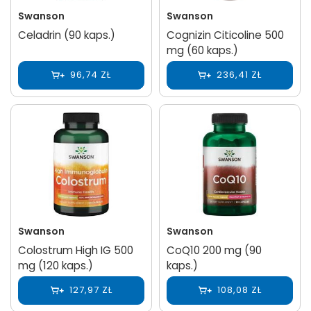
Swanson
Swanson
Celadrin (90 kaps.)
Cognizin Citicoline 500
mg (60 kaps.)
96,74 ZŁ
236,41 ZŁ
Swanson
Swanson
Colostrum High IG 500
CoQ10 200 mg (90
mg (120 kaps.)
kaps.)
127,97 ZŁ
108,08 ZŁ