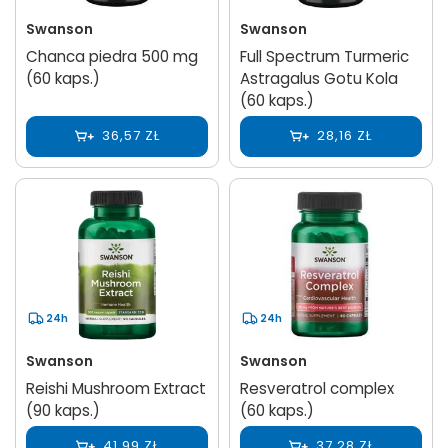
Swanson
Swanson
Chanca piedra 500 mg
Full Spectrum Turmeric
(60 kaps.)
Astragalus Gotu Kola
(60 kaps.)
36,57 ZŁ
28,16 ZŁ
24h
24h
Swanson
Swanson
Reishi Mushroom Extract
Resveratrol complex
(90 kaps.)
(60 kaps.)
41,99 ZŁ
37,28 ZŁ