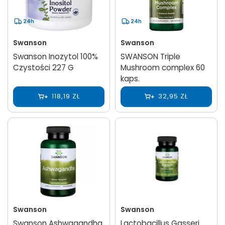
24h
24h
Swanson
Swanson
Swanson Inozytol 100%
SWANSON Triple
Czystości 227 G
Mushroom complex 60
kaps.
118,19 ZŁ
32,95 ZŁ
Swanson
Swanson
Swanson Ashwagandha
Lactobacillus Gasseri