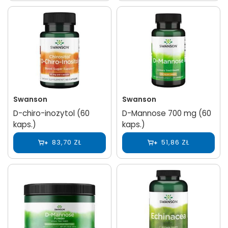
Swanson
Swanson
D-chiro-inozytol (60
D-Mannose 700 mg (60
kaps.)
kaps.)
83,70 ZŁ
51,86 ZŁ