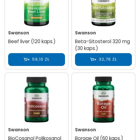
Swanson
Swanson
Beef liver (120 kaps.)
Beta-Sitosterol 320 mg
(30 kaps.)
59,10 ZŁ
32,76 ZŁ
Swanson
Swanson
BioCosanol Polikosanol
Borage Oil (60 kaps.)