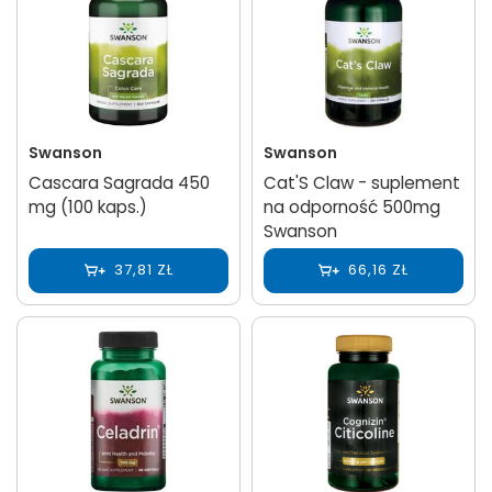
Swanson
Swanson
Cascara Sagrada 450
Cat'S Claw - suplement
mg (100 kaps.)
na odporność 500mg
Swanson
37,81 ZŁ
66,16 ZŁ