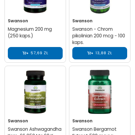
Swanson
Swanson
Magnesium 200 mg
Swanson − Chrom
(250 kaps.)
pikolinian 200 mcg − 100
kaps.
57,69 ZŁ
13,88 ZŁ
Swanson
Swanson
Swanson Ashwagandha
Swanson Bergamot