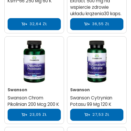
Ksm-66 250 Mg 60 K
Extract 500 mg na
wspiercie zdrowie
układu krążenia30 kaps.
32,64 ZŁ
36,55 ZŁ
Swanson
Swanson
Swanson Chrom
Swanson Cytrynian
Pikolinian 200 Mcg 200 K
Potasu 99 Mg 120 K
23,05 ZŁ
27,53 ZŁ