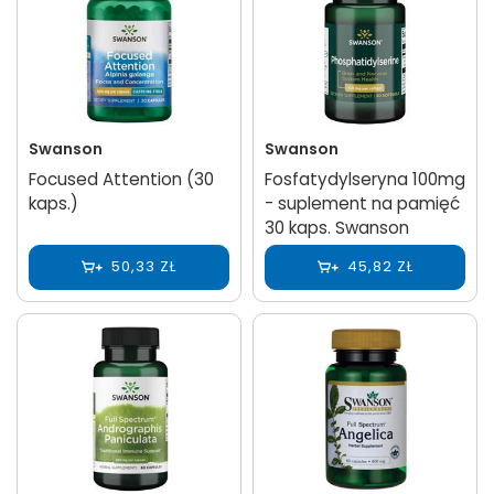
Swanson
Swanson
Focused Attention (30
Fosfatydylseryna 100mg
kaps.)
- suplement na pamięć
30 kaps. Swanson
50,33 ZŁ
45,82 ZŁ