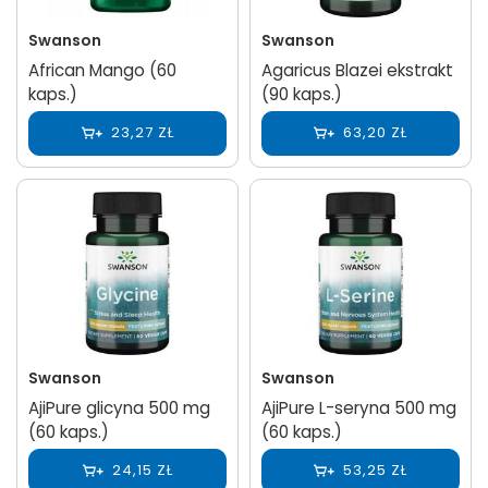
Swanson
Swanson
African Mango (60
Agaricus Blazei ekstrakt
kaps.)
(90 kaps.)
23,27 ZŁ
63,20 ZŁ
Swanson
Swanson
AjiPure glicyna 500 mg
AjiPure L-seryna 500 mg
(60 kaps.)
(60 kaps.)
24,15 ZŁ
53,25 ZŁ