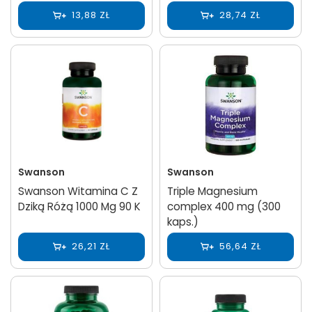
13,88 ZŁ
28,74 ZŁ
Swanson
Swanson
Swanson Witamina C Z
Triple Magnesium
Dziką Różą 1000 Mg 90 K
complex 400 mg (300
kaps.)
26,21 ZŁ
56,64 ZŁ