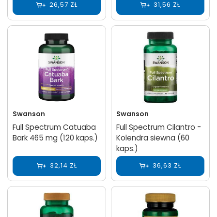
26,57 ZŁ
31,56 ZŁ
Swanson
Swanson
Full Spectrum Catuaba
Full Spectrum Cilantro -
Bark 465 mg (120 kaps.)
Kolendra siewna (60
kaps.)
32,14 ZŁ
36,63 ZŁ