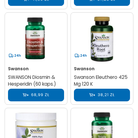
24h
24h
Swanson
Swanson
SWANSON Diosmin &
Swanson Eleuthero 425
Hesperidin (60 kaps.)
Mg 120 K
68,99 ZŁ
38,21 ZŁ