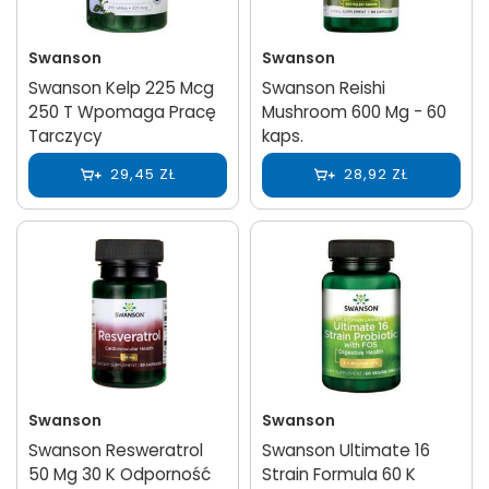
Swanson
Swanson
Swanson Kelp 225 Mcg
Swanson Reishi
250 T Wpomaga Pracę
Mushroom 600 Mg - 60
Tarczycy
kaps.
29,45 ZŁ
28,92 ZŁ
Swanson
Swanson
Swanson Resweratrol
Swanson Ultimate 16
50 Mg 30 K Odporność
Strain Formula 60 K