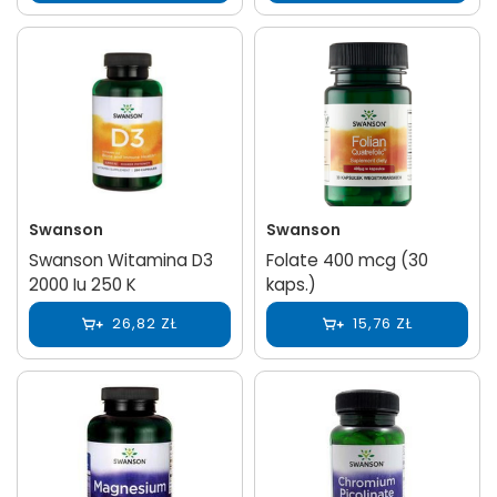
Swanson
Swanson
Swanson Witamina D3
Folate 400 mcg (30
2000 Iu 250 K
kaps.)
26,82 ZŁ
15,76 ZŁ