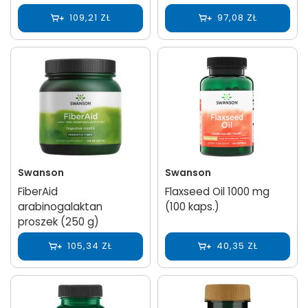
109,21 ZŁ
97,08 ZŁ
Swanson
Swanson
FiberAid
Flaxseed Oil 1000 mg
arabinogalaktan
(100 kaps.)
proszek (250 g)
105,34 ZŁ
40,35 ZŁ