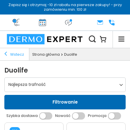
Zapisz się i otrzymaj -10 zł rabatu na pierwsze zakupy! - przy
zamówieniu min. 100 zł
Darmowa dostawa od 199 zł
14 dni na zwrot
Dermo konsultacja
KONTAKT
+48 222 
Wstecz
Strona główna
Duolife
Duolife
Wybierz sortowanie
Najlepsza trafność
Filtrowanie
Szybka dostawa
Nowość
Promocja