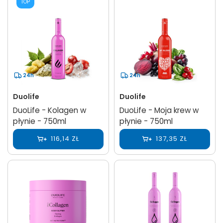
TOP
24h
24h
Duolife
Duolife
DuoLife - Kolagen w
DuoLife - Moja krew w
płynie - 750ml
płynie - 750ml
116,14 ZŁ
137,35 ZŁ