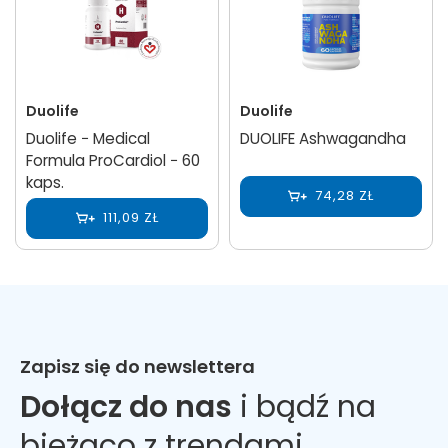
Duolife
Duolife
Duolife − Medical
DUOLIFE Ashwagandha
Formula ProCardiol − 60
kaps.
74,28 ZŁ
111,09 ZŁ
Zapisz się do newslettera
Dołącz do nas
i bądź na
bieżąco z trendami