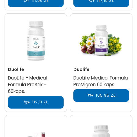
111,09 ZŁ
117,15 ZŁ
Duolife
Duolife
DuoLife - Medical
DuoLife Medical Formula
Formula ProStik -
ProMigren 60 kaps.
60kaps.
105,95 ZŁ
112,11 ZŁ