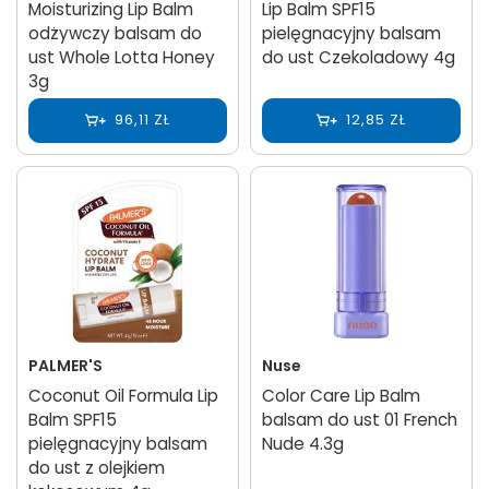
Moisturizing Lip Balm
Lip Balm SPF15
odżywczy balsam do
pielęgnacyjny balsam
ust Whole Lotta Honey
do ust Czekoladowy 4g
3g
96,11 ZŁ
12,85 ZŁ
PALMER'S
Nuse
Coconut Oil Formula Lip
Color Care Lip Balm
Balm SPF15
balsam do ust 01 French
pielęgnacyjny balsam
Nude 4.3g
do ust z olejkiem