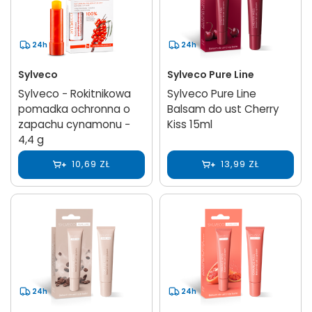
24h
24h
Sylveco
Sylveco Pure Line
Sylveco − Rokitnikowa
Sylveco Pure Line
pomadka ochronna o
Balsam do ust Cherry
zapachu cynamonu −
Kiss 15ml
4,4 g
10,69 ZŁ
13,99 ZŁ
24h
24h