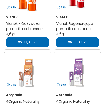
24h
24h
VIANEK
VIANEK
Vianek − Odżywcza
Vianek Regenerująca
pomadka ochronna −
pomadka ochronna
4,6 g
4.6g
10,49 ZŁ
10,49 ZŁ
24h
24h
4organic
4organic
4Organic Naturalny
4Organic Naturalny