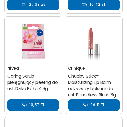
27,38 ZŁ
16,42 ZŁ
Nivea
Clinique
Caring Scrub
Chubby Stick™
pielęgnujący peeling do
Moisturizing Lip Balm
ust Dzika Róża 4.8g
odżywczy balsam do
ust Boundless Blush 3g
16,57 ZŁ
96,11 ZŁ