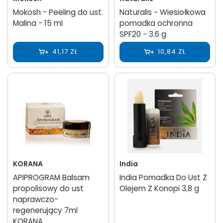
Mokosh - Peeling do ust.
Naturalis − Wiesiołkowa
Malina - 15 ml
pomadka ochronna
SPF20 − 3.6 g
41,17 ZŁ
10,84 ZŁ
KORANA
India
APIPROGRAM Balsam
India Pomadka Do Ust Z
propolisowy do ust
Olejem Z Konopi 3,8 g
naprawczo-
regenerujący 7ml
KORANA