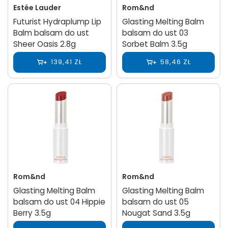
Estée Lauder
Rom&nd
Futurist Hydraplump Lip
Glasting Melting Balm
Balm balsam do ust
balsam do ust 03
Sheer Oasis 2.8g
Sorbet Balm 3.5g
139,41 ZŁ
58,46 ZŁ
Rom&nd
Rom&nd
Glasting Melting Balm
Glasting Melting Balm
balsam do ust 04 Hippie
balsam do ust 05
Berry 3.5g
Nougat Sand 3.5g