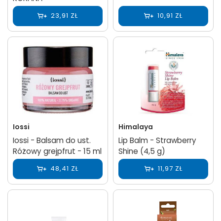
23,91 ZŁ
10,91 ZŁ
Iossi
Himalaya
Iossi - Balsam do ust.
Lip Balm - Strawberry
Różowy grejpfrut - 15 ml
Shine (4,5 g)
48,41 ZŁ
11,97 ZŁ