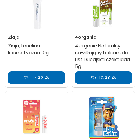
Ziaja
4organic
Ziaja, Lanolina
4 organic Naturalny
kosmetyczna 10g
nawilżający balsam do
ust Dubajska czekolada
5g
17,20 ZŁ
13,23 ZŁ