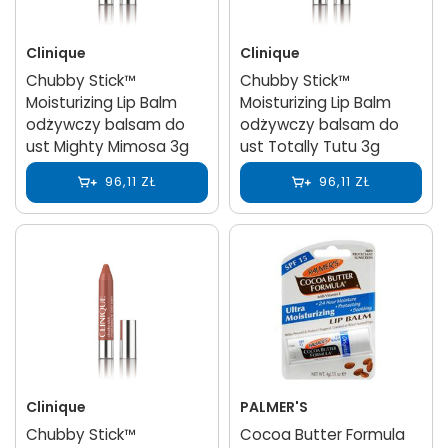
Clinique
Clinique
Chubby Stick™
Chubby Stick™
Moisturizing Lip Balm
Moisturizing Lip Balm
odżywczy balsam do
odżywczy balsam do
ust Mighty Mimosa 3g
ust Totally Tutu 3g
96,11 ZŁ
96,11 ZŁ
Clinique
PALMER'S
Chubby Stick™
Cocoa Butter Formula