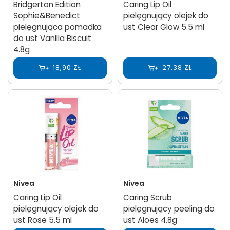
Bridgerton Edition
Caring Lip Oil
Sophie&Benedict
pielęgnujący olejek do
pielęgnująca pomadka
ust Clear Glow 5.5 ml
do ust Vanilla Biscuit
4.8g
18,90 ZŁ
27,38 ZŁ
Nivea
Nivea
Caring Lip Oil
Caring Scrub
pielęgnujący olejek do
pielęgnujący peeling do
ust Rose 5.5 ml
ust Aloes 4.8g