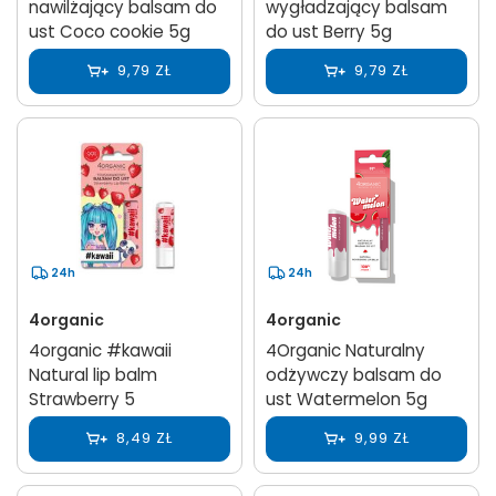
nawilżający balsam do
wygładzający balsam
ust Coco cookie 5g
do ust Berry 5g
9,79 ZŁ
9,79 ZŁ
24h
24h
4organic
4organic
4organic #kawaii
4Organic Naturalny
Natural lip balm
odżywczy balsam do
Strawberry 5
ust Watermelon 5g
8,49 ZŁ
9,99 ZŁ