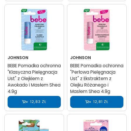
JOHNSON
JOHNSON
BEBE Pomadka ochronna
BEBE Pomadka ochronna
"Klasyczna Pielęgnacja
"Perłowa Pielęgnacja
Ust" z Olejkiem z
Ust" z Ekstraktem z
Awokado i Masłem Shea
Olejku Różanego i
4.9g
Masłem Shea 4.9g
12,83 ZŁ
12,81 ZŁ