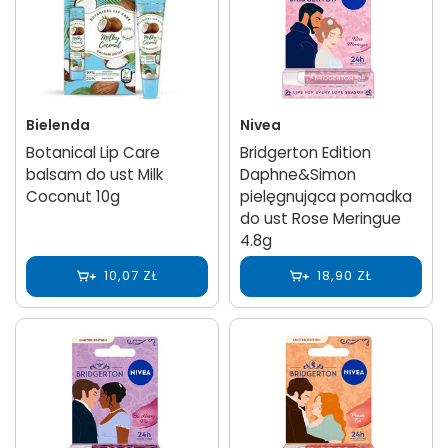
Bielenda
Nivea
Botanical Lip Care
Bridgerton Edition
balsam do ust Milk
Daphne&Simon
Coconut 10g
pielęgnująca pomadka
do ust Rose Meringue
4.8g
10,07 ZŁ
18,90 ZŁ