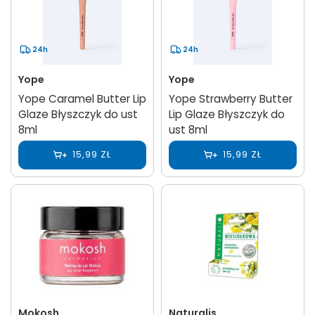
24h
24h
Yope
Yope
Yope Caramel Butter Lip
Yope Strawberry Butter
Glaze Błyszczyk do ust
Lip Glaze Błyszczyk do
8ml
ust 8ml
15,99 ZŁ
15,99 ZŁ
Mokosh
Naturalis