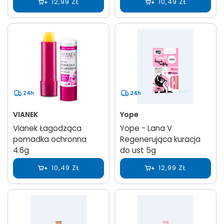
12,99 ZŁ
10,49 ZŁ
24h
24h
VIANEK
Yope
Vianek Łagodząca
Yope - Lana V
pomadka ochronna
Regenerująca kuracja
4.6g
do ust 5g
10,49 ZŁ
12,99 ZŁ