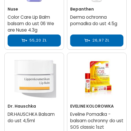
Nuse
Bepanthen
Color Care Lip Balm
Derma ochronna
balsam do ust 06 We
pomadka do ust 4.5g
are Nuse 4.3g
55,20 ZŁ
26,97 ZŁ
Dr. Hauschka
EVELINE KOLOROWKA
DR.HAUSCHKA Balsam
Eveline Pomadka -
do ust 4,5ml
balsam ochronny do ust
SOS classic 1szt