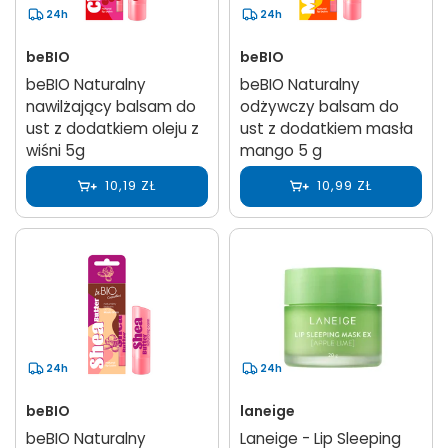
24h
24h
beBIO
beBIO
beBIO Naturalny
beBIO Naturalny
nawilżający balsam do
odżywczy balsam do
ust z dodatkiem oleju z
ust z dodatkiem masła
wiśni 5g
mango 5 g
10,19 ZŁ
10,99 ZŁ
24h
24h
beBIO
laneige
beBIO Naturalny
Laneige - Lip Sleeping