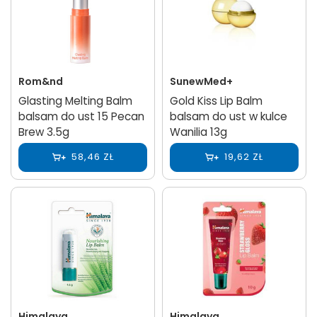
Rom&nd
SunewMed+
Glasting Melting Balm
Gold Kiss Lip Balm
balsam do ust 15 Pecan
balsam do ust w kulce
Brew 3.5g
Wanilia 13g
58,46 ZŁ
19,62 ZŁ
Himalaya
Himalaya