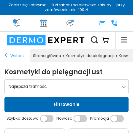
Zapisz się i otrzymaj -10 zł rabatu na pierwsze zakupy! - przy
zamówieniu min. 100 zł
Darmowa dostawa od 199 zł
14 dni na zwrot
Dermo konsultacja
KONTAKT
+48 222 
Wstecz
Strona główna
Kosmetyki do pielęgnacji
Kosmety
Kosmetyki do pielęgnacji ust
Wybierz sortowanie
Najlepsza trafność
Filtrowanie
Szybka dostawa
Nowość
Promocja