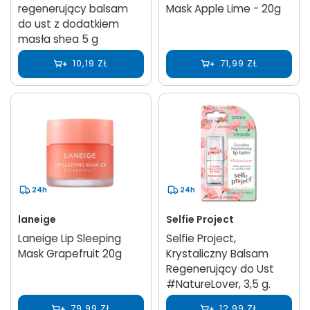
regenerujący balsam
Mask Apple Lime - 20g
do ust z dodatkiem
masła shea 5 g
10,19 ZŁ
71,99 ZŁ
24h
24h
laneige
Selfie Project
Laneige Lip Sleeping
Selfie Project,
Mask Grapefruit 20g
Krystaliczny Balsam
Regenerujący do Ust
#NatureLover, 3,5 g.
79,99 ZŁ
12,99 ZŁ