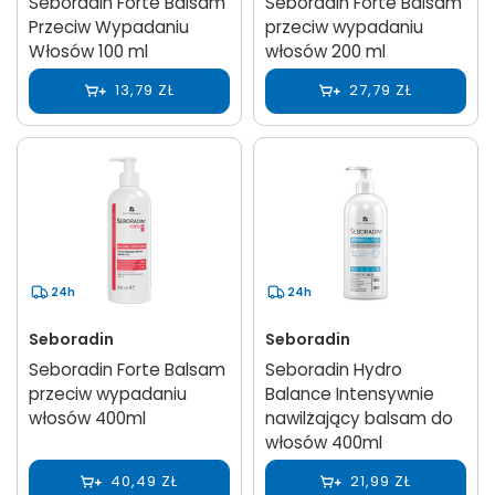
Seboradin Forte Balsam
Seboradin Forte Balsam
Przeciw Wypadaniu
przeciw wypadaniu
Włosów 100 ml
włosów 200 ml
13,79 ZŁ
27,79 ZŁ
24h
24h
Seboradin
Seboradin
Seboradin Forte Balsam
Seboradin Hydro
przeciw wypadaniu
Balance Intensywnie
włosów 400ml
nawilżający balsam do
włosów 400ml
40,49 ZŁ
21,99 ZŁ