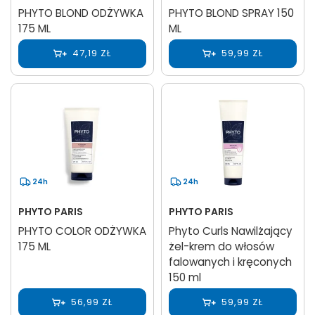
PHYTO BLOND ODŻYWKA
PHYTO BLOND SPRAY 150
175 ML
ML
47,19 ZŁ
59,99 ZŁ
24h
24h
PHYTO PARIS
PHYTO PARIS
PHYTO COLOR ODŻYWKA
Phyto Curls Nawilżający
175 ML
żel-krem do włosów
falowanych i kręconych
150 ml
56,99 ZŁ
59,99 ZŁ