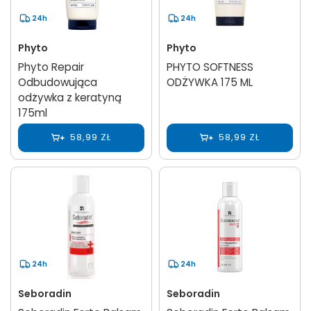
24h
24h
Phyto
Phyto
Phyto Repair
PHYTO SOFTNESS
Odbudowująca
ODŻYWKA 175 ML
odżywka z keratyną
175ml
58,99 ZŁ
58,99 ZŁ
24h
24h
Seboradin
Seboradin