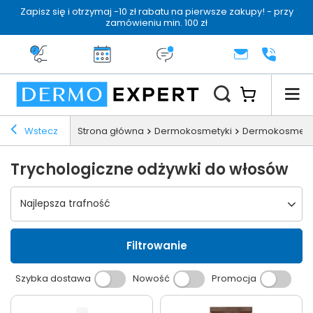
Zapisz się i otrzymaj -10 zł rabatu na pierwsze zakupy! - przy
zamówieniu min. 100 zł
Darmowa dostawa od 199 zł
14 dni na zwrot
Dermo konsultacja
KONTAKT
+48 222 
Wstecz
Strona główna
Dermokosmetyki
Dermokosmetyk
Trychologiczne odżywki do włosów
Wybierz sortowanie
Najlepsza trafność
Filtrowanie
Szybka dostawa
Nowość
Promocja