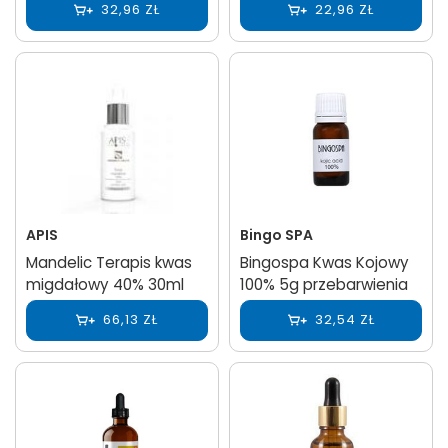
32,96 ZŁ
22,96 ZŁ
APIS
Bingo SPA
Mandelic Terapis kwas
Bingospa Kwas Kojowy
migdałowy 40% 30ml
100% 5g przebarwienia
66,13 ZŁ
32,54 ZŁ