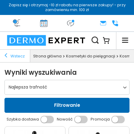
Zapisz się i otrzymaj -10 zł rabatu na pierwsze zakupy! - przy
zamówieniu min. 100 zł
Darmowa dostawa od 199 zł
14 dni na zwrot
Dermo konsultacja
KONTAKT
+48 222 
Wstecz
Strona główna
Kosmetyki do pielęgnacji
Kosmety
Wyniki wyszukiwania
Wybierz sortowanie
Najlepsza trafność
Filtrowanie
Szybka dostawa
Nowość
Promocja