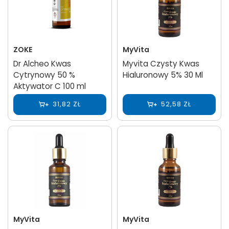
ZOKE
MyVita
Dr Alcheo Kwas
Myvita Czysty Kwas
Cytrynowy 50 %
Hialuronowy 5% 30 Ml
Aktywator C 100 ml
31,82 ZŁ
52,58 ZŁ
MyVita
MyVita