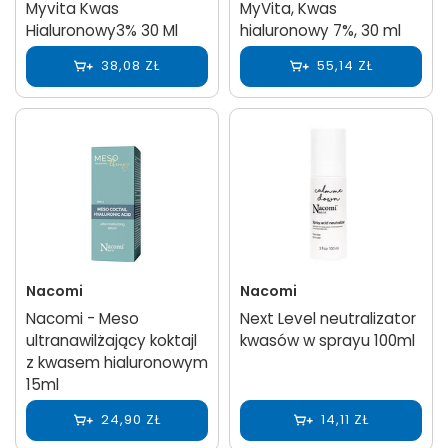
Myvita Kwas
MyVita, Kwas
Hialuronowy3% 30 Ml
hialuronowy 7%, 30 ml
38,08 ZŁ
55,14 ZŁ
Nacomi
Nacomi
Nacomi - Meso
Next Level neutralizator
ultranawilżający koktajl
kwasów w sprayu 100ml
z kwasem hialuronowym
15ml
24,90 ZŁ
14,11 ZŁ