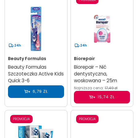
24h
24h
Beauty Formulas
Biorepair
Beauty Formulas
Biorepair – Nić
Szczoteczka Active Kids
dentystyczna,
Quick 3-6
woskowana – 25m
Najniższa cena:
17,49 zł
6,79 ZŁ
15,74 ZŁ
PROMOCJA
PROMOCJA