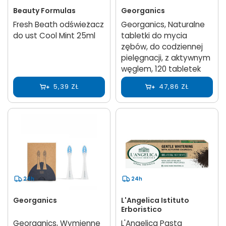
Beauty Formulas
Georganics
Fresh Beath odświeżacz
Georganics, Naturalne
do ust Cool Mint 25ml
tabletki do mycia
zębów, do codziennej
pielęgnacji, z aktywnym
węglem, 120 tabletek
5,39 ZŁ
47,86 ZŁ
24h
24h
Georganics
L'Angelica Istituto
Erboristico
Georganics, Wymienne
L'Angelica Pasta