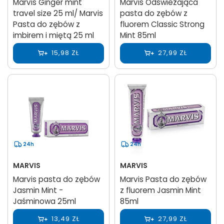
Marvis Ginger mint
Marvis Odświeżająca
travel size 25 ml/ Marvis
pasta do zębów z
Pasta do zębów z
fluorem Classic Strong
imbirem i miętą 25 ml
Mint 85ml
15,98 ZŁ
27,99 ZŁ
24h
24h
MARVIS
MARVIS
Marvis pasta do zębów
Marvis Pasta do zębów
Jasmin Mint -
z fluorem Jasmin Mint
Jaśminowa 25ml
85ml
13,49 ZŁ
27,99 ZŁ