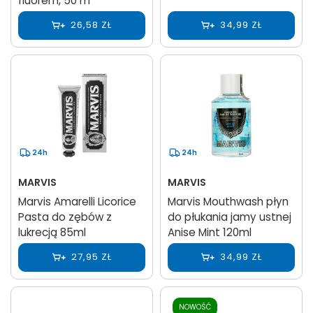
fluorem, 50 m
26,58 ZŁ
34,99 ZŁ
24h
24h
MARVIS
MARVIS
Marvis Amarelli Licorice
Marvis Mouthwash płyn
Pasta do zębów z
do płukania jamy ustnej
lukrecją 85ml
Anise Mint 120ml
27,95 ZŁ
34,99 ZŁ
NOWOŚĆ