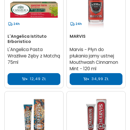
24h
24h
L'Angelica Istituto
MARVIS
Erboristico
L'Angelica Pasta
Marvis − Płyn do
Wrażliwe Zęby z Matchą
płukania jamy ustnej
75ml
Mouthwash Cinnamon
Mint − 120 ml
12,49 ZŁ
34,99 ZŁ