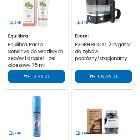
24h
24h
Equilibra
Evorei
Equilibra, Pasta
EVOREI BOOST 2 Irygator
Sensitive do wrażliwych
do zębów
zębów i dziąseł - żel
podróżny/stacjonarny
aloesowy 75 ml
13,49 ZŁ
132,99 ZŁ
24h
24h