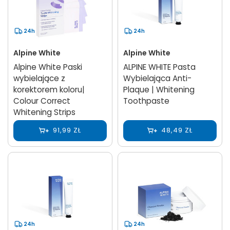
24h
24h
Alpine White
Alpine White
Alpine White Paski
ALPINE WHITE Pasta
wybielające z
Wybielająca Anti-
korektorem koloru|
Plaque | Whitening
Colour Correct
Toothpaste
Whitening Strips
91,99 ZŁ
48,49 ZŁ
24h
24h