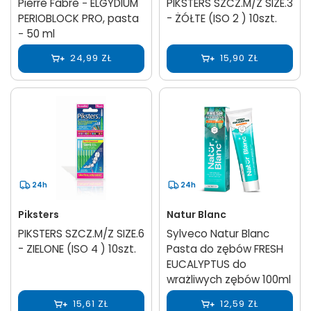
Pierre Fabre − ELGYDIUM
PIKSTERS SZCZ.M/Z SIZE.3
PERIOBLOCK PRO, pasta
- ŻÓŁTE (ISO 2 ) 10szt.
− 50 ml
24,99 ZŁ
15,90 ZŁ
24h
24h
Piksters
Natur Blanc
PIKSTERS SZCZ.M/Z SIZE.6
Sylveco Natur Blanc
- ZIELONE (ISO 4 ) 10szt.
Pasta do zębów FRESH
EUCALYPTUS do
wrażliwych zębów 100ml
15,61 ZŁ
12,59 ZŁ