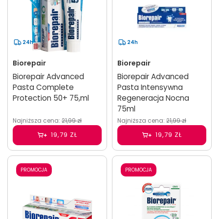
24h
24h
Biorepair
Biorepair
Biorepair Advanced
Biorepair Advanced
Pasta Complete
Pasta Intensywna
Protection 50+ 75,ml
Regeneracja Nocna
75ml
Najniższa cena:
21,99 zł
Najniższa cena:
21,99 zł
19,79 ZŁ
19,79 ZŁ
PROMOCJA
PROMOCJA