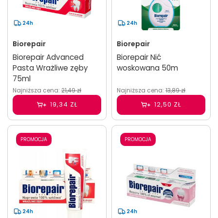
24h
24h
Biorepair
Biorepair
Biorepair Advanced
Biorepair Nić
Pasta Wrażliwe zęby
woskowana 50m
75ml
Najniższa cena:
21,49 zł
Najniższa cena:
13,89 zł
19,34 ZŁ
12,50 ZŁ
PROMOCJA
PROMOCJA
24h
24h