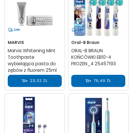
24h
24h
MARVIS
Oral-B Braun
Marvis Whitening Mint
ORAL-B BRAUN
Toothpaste
KOŃCÓWKI EB10-4
wybielająca pasta do
FROZEN_4 25457193
zębów z fluorem 25ml
23,32 ZŁ
76,49 ZŁ