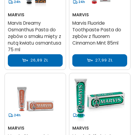
24h
24h
MARVIS
MARVIS
Marvis Dreamy
Marvis Fluoride
Osmanthus Pasta do
Toothpaste Pasta do
zębów o smaku mięty z
zębów z fluorem
nutą kwiatu osmantusa
Cinnamon Mint 85ml
75 ml
26,89 ZŁ
27,99 ZŁ
24h
24h
MARVIS
MARVIS