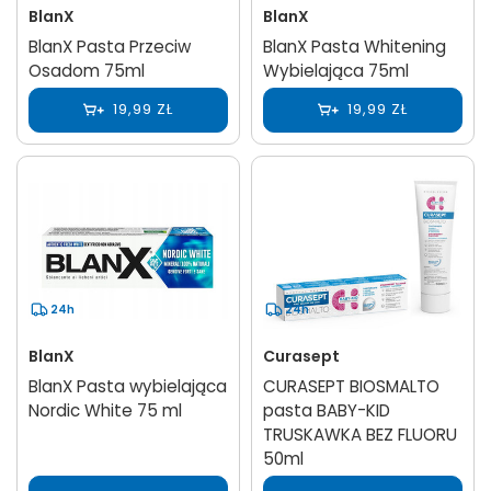
BlanX
BlanX
BlanX Pasta Przeciw
BlanX Pasta Whitening
Osadom 75ml
Wybielająca 75ml
19,99 ZŁ
19,99 ZŁ
24h
24h
BlanX
Curasept
BlanX Pasta wybielająca
CURASEPT BIOSMALTO
Nordic White 75 ml
pasta BABY-KID
TRUSKAWKA BEZ FLUORU
50ml