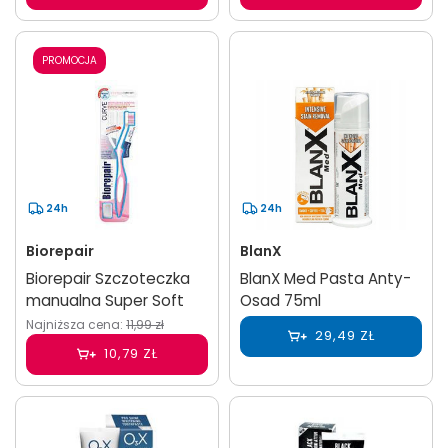
PROMOCJA
24h
24h
Biorepair
BlanX
Biorepair Szczoteczka
BlanX Med Pasta Anty-
manualna Super Soft
Osad 75ml
Najniższa cena:
11,99 zł
29,49 ZŁ
10,79 ZŁ