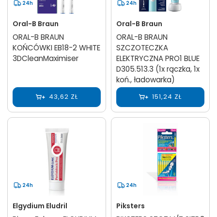
24h
24h
Oral-B Braun
Oral-B Braun
ORAL-B BRAUN
ORAL-B BRAUN
KOŃCÓWKI EB18-2 WHITE
SZCZOTECZKA
3DCleanMaximiser
ELEKTRYCZNA PRO1 BLUE
D305.513.3 (1x rączka, 1x
koń., ładowarka)
43,62 ZŁ
151,24 ZŁ
24h
24h
Elgydium Eludril
Piksters