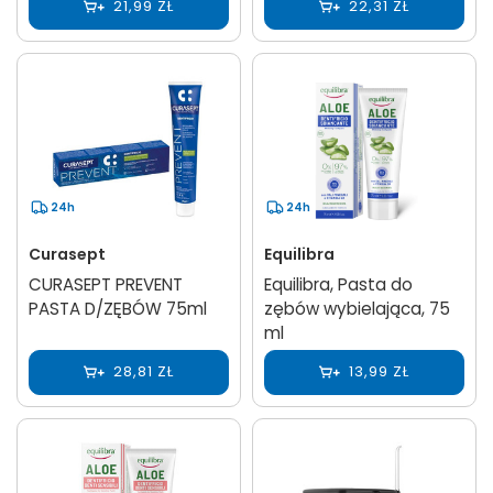
21,99 ZŁ
22,31 ZŁ
24h
24h
Curasept
Equilibra
CURASEPT PREVENT
Equilibra, Pasta do
PASTA D/ZĘBÓW 75ml
zębów wybielająca, 75
ml
28,81 ZŁ
13,99 ZŁ