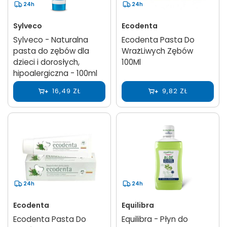
24h
24h
Sylveco
Ecodenta
Sylveco - Naturalna
Ecodenta Pasta Do
pasta do zębów dla
WrażLiwych Zębów
dzieci i dorosłych,
100Ml
hipoalergiczna - 100ml
16,49 ZŁ
9,82 ZŁ
24h
24h
Ecodenta
Equilibra
Ecodenta Pasta Do
Equilibra - Płyn do