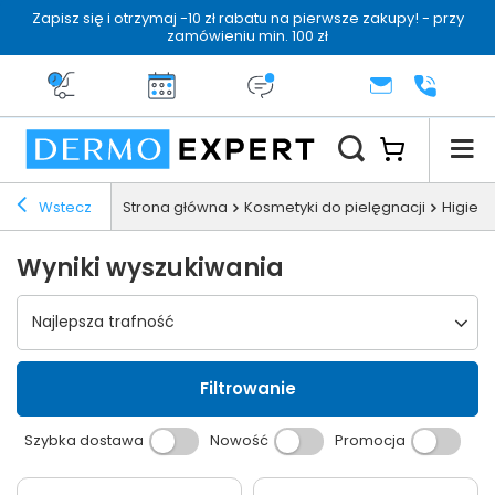
Zapisz się i otrzymaj -10 zł rabatu na pierwsze zakupy! - przy
zamówieniu min. 100 zł
Darmowa dostawa od 199 zł
14 dni na zwrot
Dermo konsultacja
KONTAKT
+48 222 
Wstecz
Strona główna
Kosmetyki do pielęgnacji
Higiena
Wyniki wyszukiwania
Wybierz sortowanie
Najlepsza trafność
Filtrowanie
Szybka dostawa
Nowość
Promocja