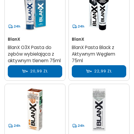
24h
24h
BlanX
BlanX
BlanX O3X Pasta do
BlanX Pasta Black z
zębów wybielająca z
Aktywnym Węglem
aktywnym tlenem 75ml
75ml
20,99 ZŁ
22,99 ZŁ
24h
24h