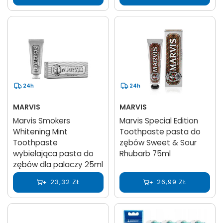
24h
24h
MARVIS
MARVIS
Marvis Smokers
Marvis Special Edition
Whitening Mint
Toothpaste pasta do
Toothpaste
zębów Sweet & Sour
wybielająca pasta do
Rhubarb 75ml
zębów dla palaczy 25ml
23,32 ZŁ
26,99 ZŁ