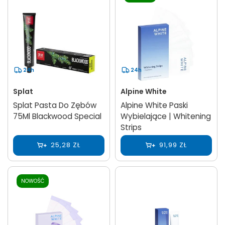
24h
24h
Splat
Alpine White
Splat Pasta Do Zębów
Alpine White Paski
75Ml Blackwood Special
Wybielające | Whitening
Strips
25,28 ZŁ
91,99 ZŁ
NOWOŚĆ