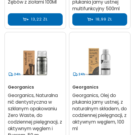
Zębów z ziołami 100Ml
płukania jamy ustnej
multifunkcyjny 500ml
13,22 ZŁ
18,99 ZŁ
24h
24h
Georganics
Georganics
Georganics, Naturalna
Georganics, Olej do
nić dentystyczna w
płukania jamy ustnej, z
szklanym opakowaniu
naturalnym składem, do
Zero Waste, do
codziennej pielęgnacji, z
codziennej pielęgnacji, z
aktywnym węglem, 100
aktywnym węglem i
ml