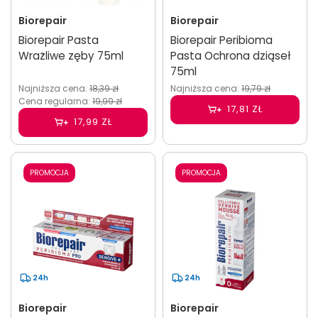
Biorepair
Biorepair
Biorepair Pasta
Biorepair Peribioma
Wrażliwe zęby 75ml
Pasta Ochrona dziąseł
75ml
Najniższa cena:
18,39 zł
Najniższa cena:
19,79 zł
Cena regularna:
19,99 zł
17,81 ZŁ
17,99 ZŁ
PROMOCJA
PROMOCJA
24h
24h
Biorepair
Biorepair