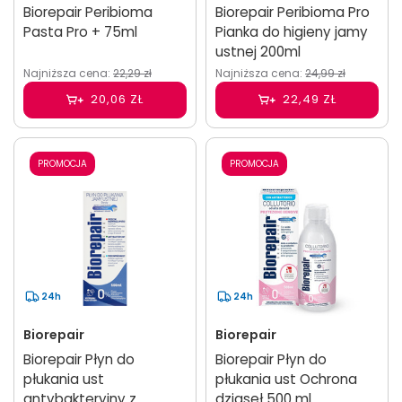
Biorepair Peribioma
Biorepair Peribioma Pro
Pasta Pro + 75ml
Pianka do higieny jamy
ustnej 200ml
Najniższa cena:
22,29 zł
Najniższa cena:
24,99 zł
20,06 ZŁ
22,49 ZŁ
PROMOCJA
PROMOCJA
24h
24h
Biorepair
Biorepair
Biorepair Płyn do
Biorepair Płyn do
płukania ust
płukania ust Ochrona
antybakteryjny z
dziąseł 500 ml