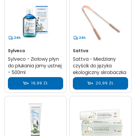
24h
24h
Sylveco
Sattva
Sylveco - Ziołowy płyn
Sattva − Miedziany
do płukania jamy ustnej
czyścik do języka
- 500ml
ekologiczny skrobaczka
19,99 ZŁ
20,99 ZŁ