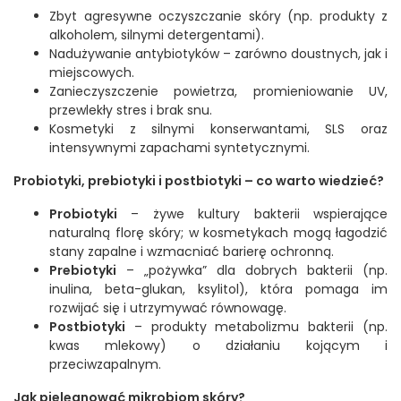
Zbyt agresywne oczyszczanie skóry (np. produkty z
alkoholem, silnymi detergentami).
Nadużywanie antybiotyków – zarówno doustnych, jak i
miejscowych.
Zanieczyszczenie powietrza, promieniowanie UV,
przewlekły stres i brak snu.
Kosmetyki z silnymi konserwantami, SLS oraz
intensywnymi zapachami syntetycznymi.
Probiotyki, prebiotyki i postbiotyki – co warto wiedzieć?
Probiotyki
– żywe kultury bakterii wspierające
naturalną florę skóry; w kosmetykach mogą łagodzić
stany zapalne i wzmacniać barierę ochronną.
Prebiotyki
– „pożywka” dla dobrych bakterii (np.
inulina, beta-glukan, ksylitol), która pomaga im
rozwijać się i utrzymywać równowagę.
Postbiotyki
– produkty metabolizmu bakterii (np.
kwas mlekowy) o działaniu kojącym i
przeciwzapalnym.
Jak pielęgnować mikrobiom skóry?