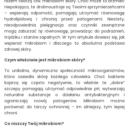
razem tworzą tzw. mikrobiom skóry. Choć może to brzmieć
niepokojąco, te drobnoustroje są Twoimi sprzymierzeńcami
– wspierają odporność, pomagają utrzymać równowagę
hydrolipidową i chronią przed patogenami. Niestety,
nieodpowiednia pielęgnacja oraz czynniki zewnętrzne
mogą zaburzać tę równowagę, prowadząc do podrażnień,
trądziku i stanów zapalnych. W tym artykule dowiesz się, jak
wspierać mikrobiom i dlaczego to absolutna podstawa
zdrowej skóry.
Czym właściwie jest mikrobiom skóry?
To unikalna, dynamiczna społeczność mikroorganizmów,
która zasiedla skórę każdego człowieka. Choć bakterie
kojarzą się często negatywnie, to właśnie te „dobre”
szczepy pomagają utrzymać odpowiednie pH, wytwarzają
naturalne substancje o działaniu antybakteryjnym i
ograniczają rozwój patogenów. Mikrobiom można
porównać do tarczy ochronnej – im silniejszy, tym lepiej
chroni.
Co niszczy Twój mikrobiom?