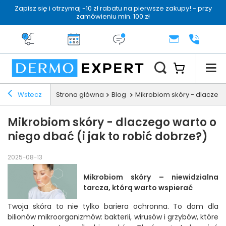
Zapisz się i otrzymaj -10 zł rabatu na pierwsze zakupy! - przy
zamówieniu min. 100 zł
Darmowa dostawa od 199 zł
14 dni na zwrot
Dermo konsultacja
KONTAKT
+48 222 
Wstecz
Strona główna
Blog
Mikrobiom skóry - dlaczego
Mikrobiom skóry - dlaczego warto o
niego dbać (i jak to robić dobrze?)
2025-08-13
Mikrobiom skóry – niewidzialna
tarcza, którą warto wspierać
Twoja skóra to nie tylko bariera ochronna. To dom dla
bilionów mikroorganizmów: bakterii, wirusów i grzybów, które