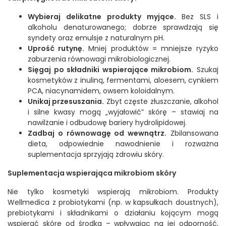
Wybieraj delikatne produkty myjące.
Bez SLS i
alkoholu denaturowanego; dobrze sprawdzają się
syndety oraz emulsje z naturalnym pH.
Uprość rutynę.
Mniej produktów = mniejsze ryzyko
zaburzenia równowagi mikrobiologicznej.
Sięgaj po składniki wspierające mikrobiom.
Szukaj
kosmetyków z inuliną, fermentami, aloesem, cynkiem
PCA, niacynamidem, owsem koloidalnym.
Unikaj przesuszania.
Zbyt częste złuszczanie, alkohol
i silne kwasy mogą „wyjałowić” skórę – stawiaj na
nawilżanie i odbudowę bariery hydrolipidowej.
Zadbaj o równowagę od wewnątrz.
Zbilansowana
dieta, odpowiednie nawodnienie i rozważna
suplementacja sprzyjają zdrowiu skóry.
Suplementacja wspierająca mikrobiom skóry
Nie tylko kosmetyki wspierają mikrobiom. Produkty
Wellmedica z probiotykami (np. w kapsułkach doustnych),
prebiotykami i składnikami o działaniu kojącym mogą
wspierać skórę od środka – wpływając na jej odporność,